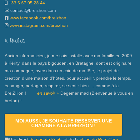
+33 6 67 05 28 44
contact@breizhon.com
www.facebook.com/breizhon
www.instagram.com/breizhon
A PROPOS
Ancien informaticien, je me suis installé avec ma famille en 2009
à Kérity, dans le pays bigouden, en Bretagne, dont est originaire
ma compagne, avec dans un coin de ma tête, le projet de
création d’une maison d’hôtes, pour accueillir, prendre le temps,
échanger, partager, respirer, se sentir bien … comme à la
BreiZHon !
en savoir +
Degemer mad (Bienvenue à vous en
breton) !
MOI AUSSI, JE SOUHAITE RESERVER UNE
CHAMBRE A LA BREIZHON !
En direct
du port de Kérity
et de la
plage de Pors Carn