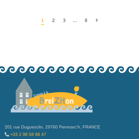
1
2
3
…
8
201 rue Duguesclin, 29760 Penmarc’h, FRANCE
+33 2 98 58 88 47