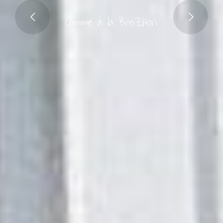
C
o
m
m
e
à
l
a
B
r
e
i
Z
H
o
n