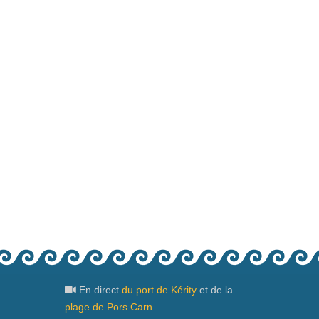
En direct
du port de Kérity
et de la
plage de Pors Carn