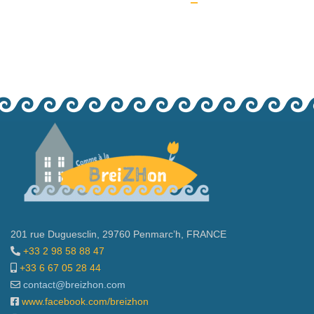
201 rue Duguesclin, 29760 Penmarc’h, FRANCE
+33 2 98 58 88 47
+33 6 67 05 28 44
contact@breizhon.com
www.facebook.com/breizhon