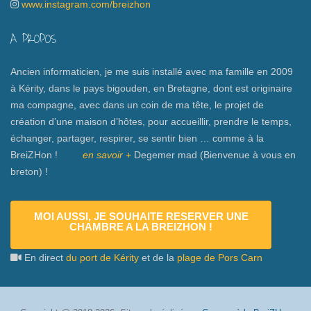
www.instagram.com/breizhon
A PROPOS
Ancien informaticien, je me suis installé avec ma famille en 2009
à Kérity, dans le pays bigouden, en Bretagne, dont est originaire
ma compagne, avec dans un coin de ma tête, le projet de
création d’une maison d’hôtes, pour accueillir, prendre le temps,
échanger, partager, respirer, se sentir bien … comme à la
BreiZHon !
en savoir +
Degemer mad (Bienvenue à vous en
breton) !
MOI AUSSI, JE SOUHAITE RESERVER UNE
CHAMBRE A LA BREIZHON !
En direct
du port de Kérity
et de la
plage de Pors Carn