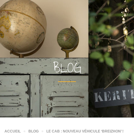
BLOG
ACCUEIL
BLOG
LE CAB : NOUVEAU VÉHICULE ‘BREIZHON’ !